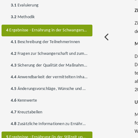
3.1
Evaluierung
Z
3.2
Methodik
Z
4
Ergebnisse - Ernährung in der Schwangerschaft (und Stillzeit)
d
4.1
Beschreibung der TeilnehmerInnen
M
4.2
Fragen zur Schwangerschaft und zum Stillen
D
D
4.3
Sicherung der Qualität der Maßnahme während der Umsetzung (Zufriedenheitsbewertung)
t
4.4
Anwendbarkeit der vermittelten Inhalte im Lebensalltag
a
4.5
Änderungsvorschläge, Wünsche und Anmerkungen
2
4.6
Kennwerte
U
4.7
Kreuztabellen
M
f
4.8
Zusätzliche Informationen zu Ernährung in der Schwangerschaft
W
5
Ergebnisse - Ernährung (in der Stillzeit und) im Beikostalter