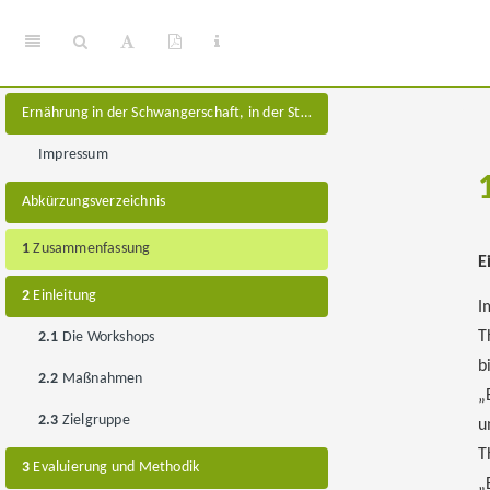
Ernährung in der Schwangerschaft, in der Stillzeit, im Beikostalter und für ein- bis dreijährige Kinder
Impressum
Abkürzungsverzeichnis
1
Zusammenfassung
E
2
Einleitung
I
T
2.1
Die Workshops
b
2.2
Maßnahmen
„
2.3
Zielgruppe
u
T
3
Evaluierung und Methodik
„