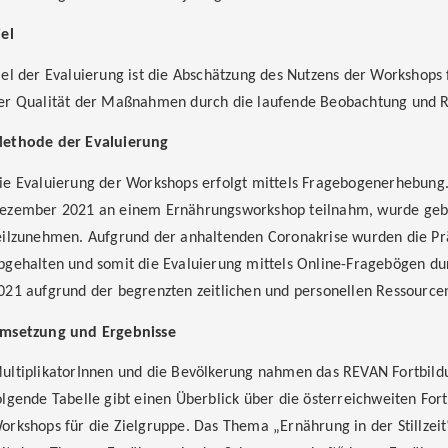
iel
iel der Evaluierung ist die Abschätzung des Nutzens der Workshops
er Qualität der Maßnahmen durch die laufende Beobachtung und R
ethode der Evaluierung
ie Evaluierung der Workshops erfolgt mittels Fragebogenerhebung.
ezember 2021 an einem Ernährungsworkshop teilnahm, wurde gebet
eilzunehmen. Aufgrund der anhaltenden Coronakrise wurden die P
bgehalten und somit die Evaluierung mittels Online-Fragebögen du
021 aufgrund der begrenzten zeitlichen und personellen Ressourcen
msetzung und Ergebnisse
ultiplikatorInnen und die Bevölkerung nahmen das REVAN Fortbild
olgende Tabelle gibt einen Überblick über die österreichweiten For
orkshops für die Zielgruppe. Das Thema „Ernährung in der Stillze